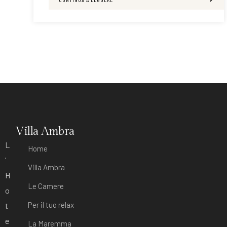
Villa Ambra
L
Home
’
Villa Ambra
H
Le Camere
o
Per il tuo relax
t
e
La Maremma