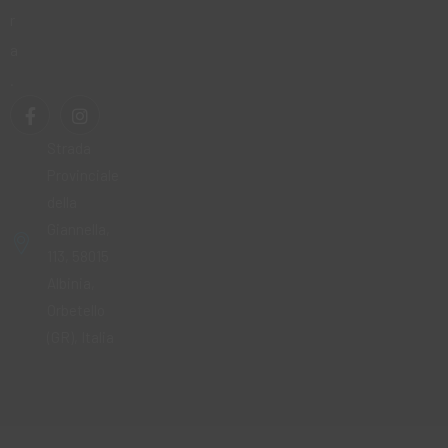
r
a
.
Strada
Provinciale
della
Giannella,
113, 58015
Albinia,
Orbetello
(GR), Italia