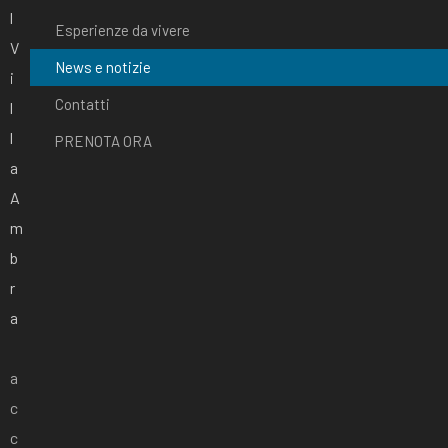
l
Esperienze da vivere
V
News e notizie
i
Contatti
l
l
PRENOTA ORA
a
A
m
b
r
a
a
c
c