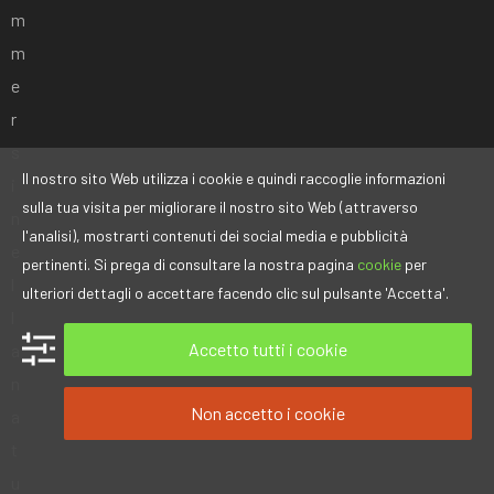
m
m
e
r
s
Il nostro sito Web utilizza i cookie e quindi raccoglie informazioni
i
sulla tua visita per migliorare il nostro sito Web (attraverso
n
l'analisi), mostrarti contenuti dei social media e pubblicità
e
pertinenti. Si prega di consultare la nostra pagina
cookie
per
l
ulteriori dettagli o accettare facendo clic sul pulsante 'Accetta'.
l
Accetto tutti i cookie
a
n
Non accetto i cookie
a
t
u