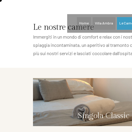
info@hotelvillaambra.com
Home
Villa Ambra
Le Cam
Le nostre camere
Immergiti in un mondo di comfort e relax con i nostri
spiaggia incontaminata, un aperitivo al tramonto con
più sui nostri servizi e lasciati coccolare dall'ospi
Singola Classic