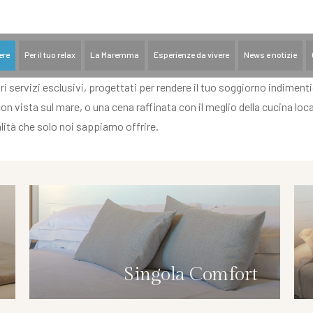
+39 0564 820103
ere
Per il tuo relax
La Maremma
Esperienze da vivere
News e notizie
 servizi esclusivi, progettati per rendere il tuo soggiorno indimentic
 vista sul mare, o una cena raffinata con il meglio della cucina loca
talità che solo noi sappiamo offrire.
Singola Comfort