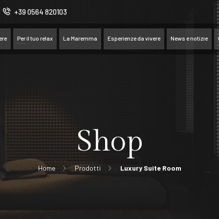
+39 0564 820103
ere
Per il tuo relax
La Maremma
Esperienze da vivere
News e notizie
Shop
Home
Prodotti
Luxury Suite Room