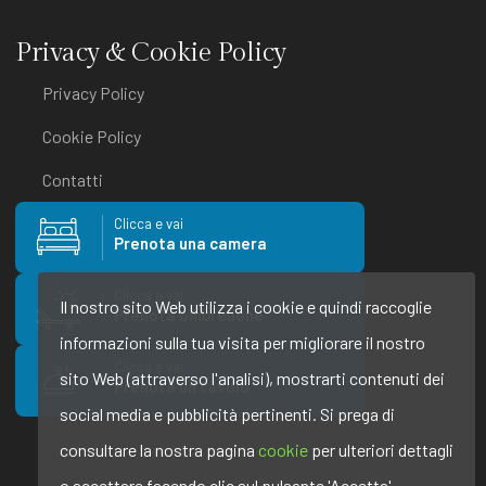
Privacy & Cookie Policy
Privacy Policy
Cookie Policy
Contatti
Clicca e vai
Prenota una camera
Clicca e vai
Il nostro sito Web utilizza i cookie e quindi raccoglie
Prenota ombrellone
informazioni sulla tua visita per migliorare il nostro
Clicca e vai
sito Web (attraverso l'analisi), mostrarti contenuti dei
Prenota un tavolo
social media e pubblicità pertinenti. Si prega di
consultare la nostra pagina
cookie
per ulteriori dettagli
o accettare facendo clic sul pulsante 'Accetta'.