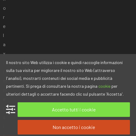
o
r
e
l
a
x
,
Il nostro sito Web utilizza i cookie e quindi raccoglie informazioni
sulla tua visita per migliorare il nostro sito Web (attraverso
i
l'analisi), mostrarti contenuti dei social media e pubblicità
m
pertinenti. Si prega di consultare la nostra pagina
cookie
per
m
ulteriori dettagli o accettare facendo clic sul pulsante 'Accetta'.
e
r
Accetto tutti i cookie
s
i
Non accetto i cookie
n