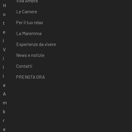
Villa Ambra
H
Le Camere
o
Per il tuo relax
t
e
La Maremma
l
Esperienze da vivere
V
News e notizie
i
Contatti
l
l
PRENOTA ORA
a
A
m
b
r
a