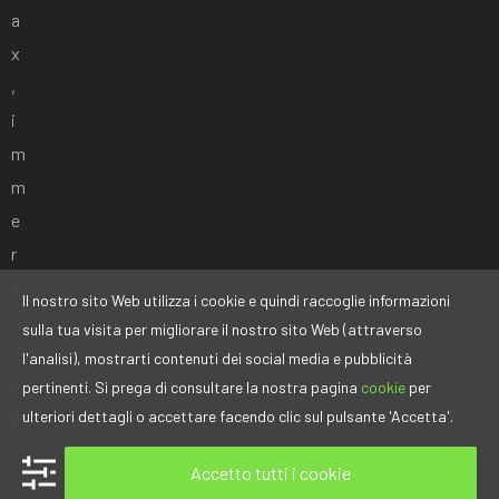
a
x
,
i
m
m
e
r
s
Il nostro sito Web utilizza i cookie e quindi raccoglie informazioni
i
sulla tua visita per migliorare il nostro sito Web (attraverso
n
l'analisi), mostrarti contenuti dei social media e pubblicità
e
pertinenti. Si prega di consultare la nostra pagina
cookie
per
ulteriori dettagli o accettare facendo clic sul pulsante 'Accetta'.
l
l
Accetto tutti i cookie
a